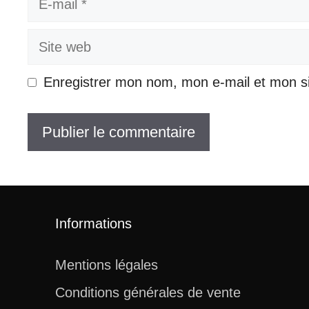
mail
Site
web
Enregistrer mon nom, mon e-mail et mon s
Informations
Mentions légales
Conditions générales de vente