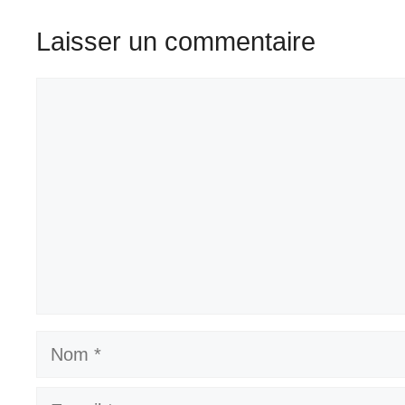
Laisser un commentaire
Commentaire
Nom
E-