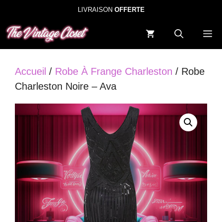
Aller
LIVRAISON
OFFERTE
au
M
contenu
Accueil
/
Robe À Frange Charleston
/ Robe
Charleston Noire – Ava