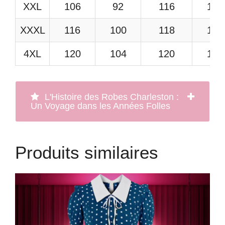
XXL
106
92
116
112
XXXL
116
100
118
114
4XL
120
104
120
118
L'Histoire des Robes Charleston :
Un Voyage dans les Années Folles
Produits similaires